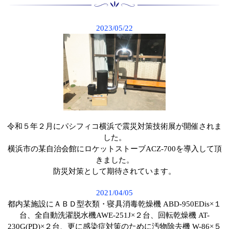
2023/05/22
令和５年２月にパシフィコ横浜で震災対策技術展が開催されま
した。
横浜市の某自治会館にロケットストーブACZ-700を導入して頂
きました。
防災対策として期待されています。
2021/04/05
都内某施設にＡＢＤ型衣類・寝具消毒乾燥機 ABD-950EDis×１
台、全自動洗濯脱水機AWE-251J×２台、回転乾燥機 AT-
230G(PD)×２台、更に感染症対策のために汚物除去機 W-86×５