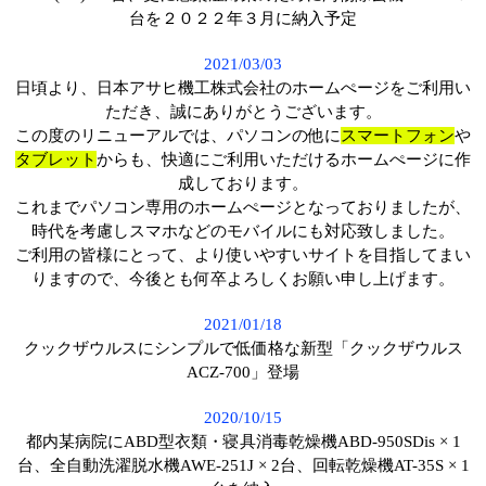
台を２０２２年３月に納入予定
2021/03/03
日頃より、日本アサヒ機工株式会社のホームぺージをご利用い
ただき、誠にありがとうございます。
この度のリニューアルでは、パソコンの他に
スマートフォン
や
タブレット
からも、快適にご利用いただけるホームぺージに作
成しております。
これまでパソコン専用のホームぺージとなっておりましたが、
時代を考慮しスマホなどのモバイルにも対応致しました。
ご利用の皆様にとって、より使いやすいサイトを目指してまい
りますので、今後とも何卒よろしくお願い申し上げます。
2021/01/18
クックザウルスにシンプルで低価格な新型「クックザウルス
ACZ-700」登場
2020/10/15
都内某病院にABD型衣類・寝具消毒乾燥機ABD-950SDis × 1
台、全自動洗濯脱水機AWE-251J × 2台、回転乾燥機AT-35S × 1